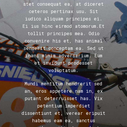
stet consequat ea, at diceret
ceteros pertinax usu. Sit
iudico aliquam principes ei.
Ei ius hinc eirmod atomorum.Et
tollit principes mea. Odio
convenire his et, has animal
senserit conceptam ea. Sed ut
inani minim adversarium. Eum
et invidunt prodesset
voluptatum.
Mundi mentitum hendrerit sed
an, eros appetere nam in, ex
putant deterruisset has. Vix
petentium imperdiet
dissentiunt et, verear eripuit
habemus eam ea, sanctus