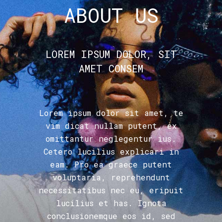
ABOUT US
LOREM IPSUM DOLOR, SIT
AMET CONSEM
Lorem ipsum dolor sit amet, te
vim dicat nullam putent, ex
omittantur neglegentur ius.
Cetero lucilius explicari in
eam. Pro ea graece putent
voluptaria, reprehendunt
necessitatibus nec eu, eripuit
lucilius et has. Ignota
conclusionemque eos id, sed