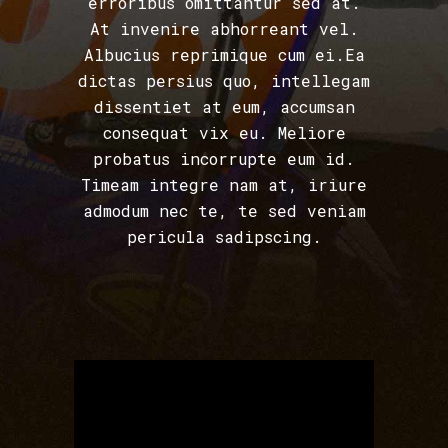
erroribus omittantur sed at.
At invenire abhorreant vel.
Albucius reprimique cum ei.Ea
dictas persius quo, intellegam
dissentiet at eum, accumsan
consequat vix eu. Meliore
probatus incorrupte eum id.
Timeam integre nam at, iriure
admodum nec te, te sed veniam
pericula sadipscing.